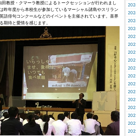
内田教授・クマーラ教授によるトークセッションが行われまし
20
は昨年度から本校生が参加しているマーシャル諸島やスリラン
20
英語俳句コンクールなどのイベントを主催されています。喜界
20
る期待と愛情を感じます。
20
20
20
20
20
20
20
20
20
20
20
20
20
20