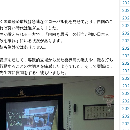
20
20
20
く国際経済環境は急速なグローバル化を見せており，自国のこ
20
れば良い時代は過ぎ去りました。
20
性が訴えられる一方で，「内向き思考」の傾向が強い日本人
20
殻を破れずにいる状況があります。
徒も例外ではありません。
20
20
講演を通して，客観的立場から見た喜界島の魅力や，殻を打ち
20
行動することの大切さを痛感したようでした。そして実際に，
20
先生方に質問をする生徒もいました。
20
20
20
20
20
20
20