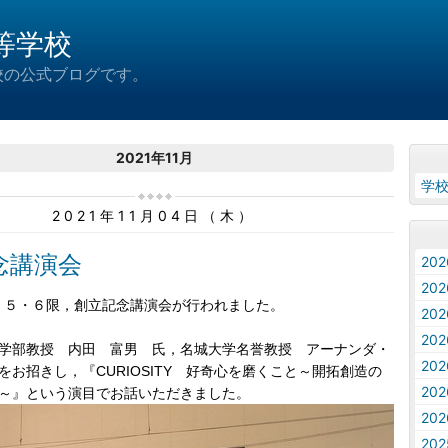
等学校
校の公式ブログです。
2021年11月
学
2021年11月04日（木）
念講演会
20
20
５・６限，創立記念講演会が行われました。
20
20
学部教授 内田 富男 氏，名城大学名誉教授 アーナンダ・
20
をお招きし，『
CURIOSITY
好奇心を磨くこと～開拓創造の
20
～』という演目でお話いただきました。
20
20