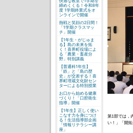
快適な教室で1学期を
締めくくる！令和8年
度 1学期終業式をオ
ンラインで開催
熱戦と笑顔の2日間！
「1学期クラスマッ
チ」開催
【1年生・がじゅま
る】島の未来を拓
く！喜界町役場によ
る「農業・畜産分
野」特別講義
【普通科1年生】
「鉄」と「島の歴
史」が交差する！喜
界町埋蔵文化財セン
ターによる特別授業
お口から始める健康
づくり！「口腔衛生
指導」開催
【1年生】正しく使い
こなす力を身につけ
第
1
部では，
る！生活指導部企画
い！」「開拓
「情報リテラシー講
座」