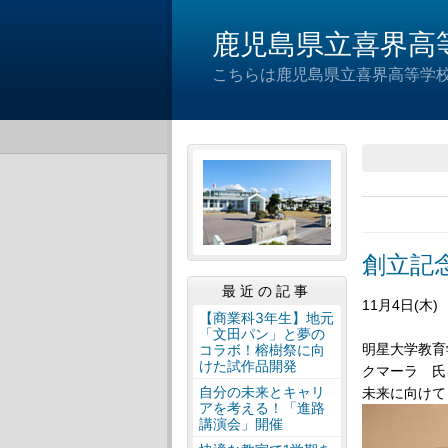
鹿児島県立喜界高
こちらは鹿児島県立喜界高等学
創立記
最近の記事
11
月
4
日
(
木
)
【商業科3年生】地元
「文田パン」と夢の
明星大学教育
コラボ！榕樹祭に向
けた試作品開発
クマーラ 氏
自分の未来とキャリ
未来に向けて
アを考える！「進路
講演会」開催