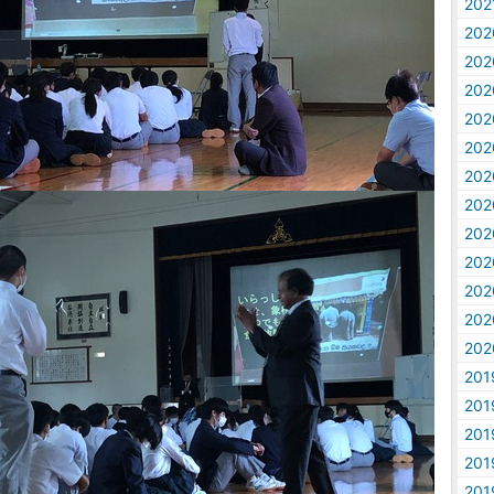
20
20
20
20
20
20
20
20
20
20
20
20
20
20
20
20
20
20