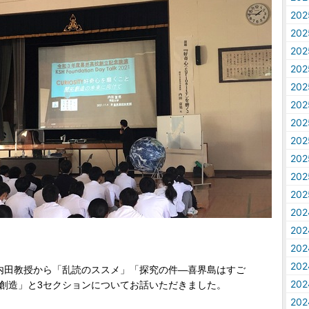
20
20
20
20
20
20
20
20
20
20
20
20
20
20
20
内田教授から「乱読のススメ」「探究の件―喜界島はすご
20
創造」と
3
セクションについてお話いただきました。
20