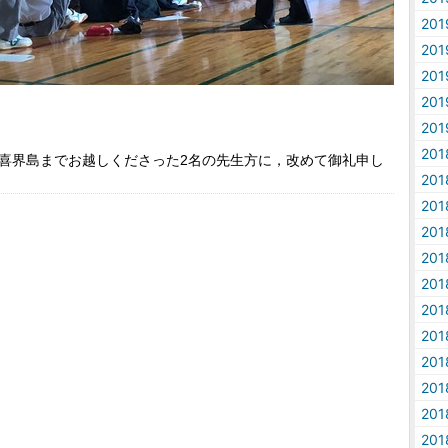
20
20
20
20
20
20
喜界島までお越しくださった
2
名の先生方に，改めて御礼申し
20
20
20
20
20
20
20
20
20
20
20