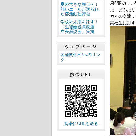
第
2
部では，
夏の大きな舞台へ！
熱いエールが送られ
た。おふたり
た部活動壮行会
カとの交流，
学校の未来を託す！
高校生に対す
「生徒会役員改選
立会演説会」実施
ウェブページ
各種関係HPへのリン
ク
携帯URL
携帯にURLを送る