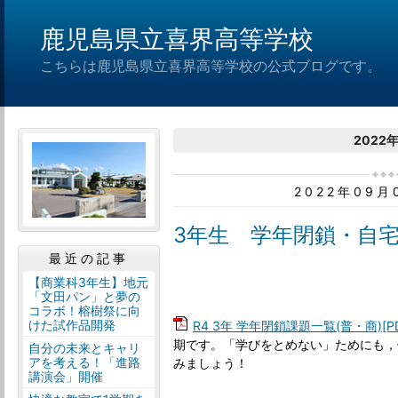
鹿児島県立喜界高等学校
こちらは鹿児島県立喜界高等学校の公式ブログです。
2022
2022年09
3年生 学年閉鎖・自
最近の記事
【商業科3年生】地元
「文田パン」と夢の
コラボ！榕樹祭に向
けた試作品開発
R4 3年 学年閉鎖課題一覧(普・商)[PD
期です。「学びをとめない」ためにも，
自分の未来とキャリ
アを考える！「進路
みましょう！
講演会」開催