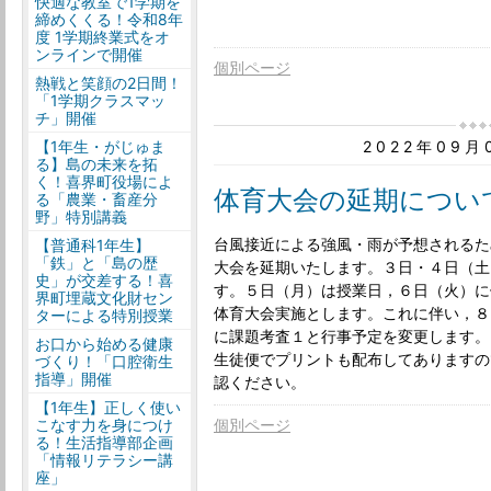
快適な教室で1学期を
締めくくる！令和8年
度 1学期終業式をオ
ンラインで開催
個別ページ
熱戦と笑顔の2日間！
「1学期クラスマッ
チ」開催
2022年09
【1年生・がじゅま
る】島の未来を拓
く！喜界町役場によ
体育大会の延期につい
る「農業・畜産分
野」特別講義
台風接近による強風・雨が予想されるた
【普通科1年生】
「鉄」と「島の歴
大会を延期いたします。３日・４日（土
史」が交差する！喜
す。５日（月）は授業日，６日（火）に
界町埋蔵文化財セン
体育大会実施とします。これに伴い，８
ターによる特別授業
に課題考査１と行事予定を変更します。
お口から始める健康
生徒便でプリントも配布してありますの
づくり！「口腔衛生
指導」開催
認ください。
【1年生】正しく使い
個別ページ
こなす力を身につけ
る！生活指導部企画
「情報リテラシー講
座」