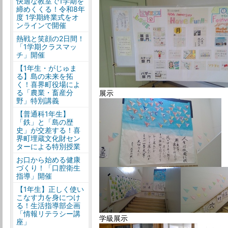
快適な教室で1学期を
締めくくる！令和8年
度 1学期終業式をオ
ンラインで開催
熱戦と笑顔の2日間！
「1学期クラスマッ
チ」開催
【1年生・がじゅま
る】島の未来を拓
く！喜界町役場によ
る「農業・畜産分
展示
野」特別講義
【普通科1年生】
「鉄」と「島の歴
史」が交差する！喜
界町埋蔵文化財セン
ターによる特別授業
お口から始める健康
づくり！「口腔衛生
指導」開催
【1年生】正しく使い
こなす力を身につけ
る！生活指導部企画
「情報リテラシー講
学級展示
座」