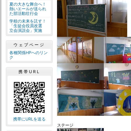
夏の大きな舞台へ！
熱いエールが送られ
た部活動壮行会
学校の未来を託す！
「生徒会役員改選
立会演説会」実施
ウェブページ
各種関係HPへのリン
ク
携帯URL
携帯にURLを送る
ステージ