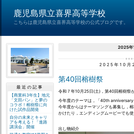
鹿児島県立喜界高等学校
こちらは鹿児島県立喜界高等学校の公式ブログです。
2025年
2025年10
第40回榕樹祭
最近の記事
令和７年10月25日(土)，第40回榕樹
【商業科3年生】地元
「文田パン」と夢の
今年度のテーマは，「40th anniversary~
コラボ！榕樹祭に向
今年度からはテーマソングも募集し，榕
けた試作品開発
かけたり，エンディングムービーでも使
自分の未来とキャリ
アを考える！「進路
講演会」開催
出し物紹介