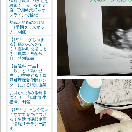
快適な教室で1学期を
締めくくる！令和8年
度 1学期終業式をオ
ンラインで開催
熱戦と笑顔の2日間！
「1学期クラスマッ
チ」開催
【1年生・がじゅま
る】島の未来を拓
く！喜界町役場によ
る「農業・畜産分
野」特別講義
【普通科1年生】
「鉄」と「島の歴
史」が交差する！喜
界町埋蔵文化財セン
ターによる特別授業
お口から始める健康
づくり！「口腔衛生
指導」開催
【1年生】正しく使い
こなす力を身につけ
る！生活指導部企画
「情報リテラシー講
座」