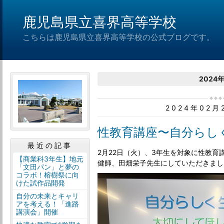
鹿児島県立喜界高等学校
こちらは鹿児島県立喜界高等学校の公式ブログです。
2024
2024年02
性教育講座〜自分らし
最近の記事
2月22日（火）、3年生を対象に性教
【商業科3年生】地元
健師、田畑栄子先生にしていただきまし
「文田パン」と夢の
コラボ！榕樹祭に向
けた試作品開発
自分の未来とキャリ
アを考える！「進路
講演会」開催