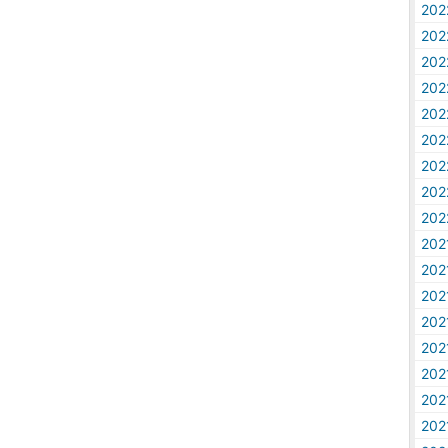
20
20
20
20
20
20
20
20
20
20
20
20
20
20
20
20
20