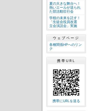
夏の大きな舞台へ！
熱いエールが送られ
た部活動壮行会
学校の未来を託す！
「生徒会役員改選
立会演説会」実施
ウェブページ
各種関係HPへのリン
ク
携帯URL
携帯にURLを送る