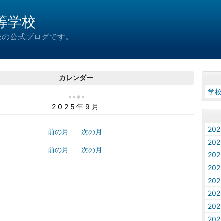
等学校
校の公式ブログです。
カレンダー
学
2025年9月
20
前の月
次の月
20
前の月
次の月
20
20
20
20
20
20