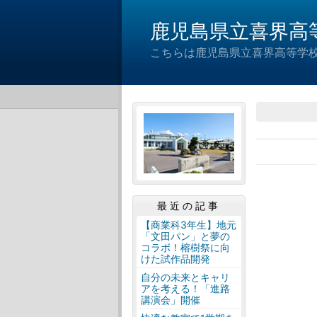
鹿児島県立喜界高
こちらは鹿児島県立喜界高等学
最近の記事
【商業科3年生】地元
「文田パン」と夢の
コラボ！榕樹祭に向
けた試作品開発
自分の未来とキャリ
アを考える！「進路
講演会」開催