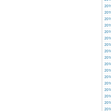
20
20
20
20
20
20
20
20
20
20
20
20
20
20
20
20
20